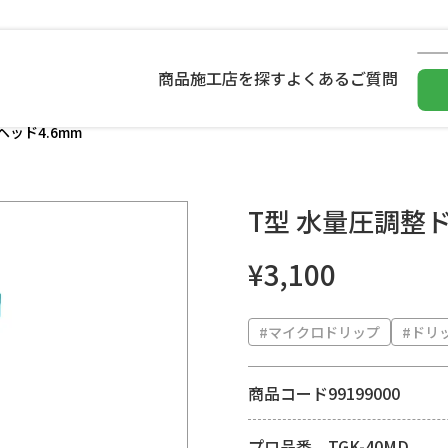
商品
施工店を探す
よくあるご質問
ッド4.6mm
T型 水量圧調整
¥3,100
#マイクロドリップ
#ドリ
商品コード
99199000
プロ品番
TGK-40MD